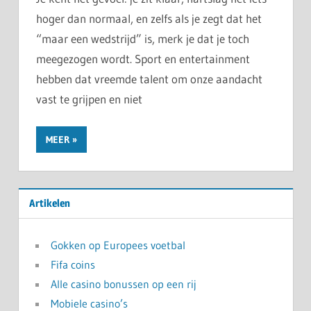
hoger dan normaal, en zelfs als je zegt dat het
“maar een wedstrijd” is, merk je dat je toch
meegezogen wordt. Sport en entertainment
hebben dat vreemde talent om onze aandacht
vast te grijpen en niet
MEER
Artikelen
Gokken op Europees voetbal
Fifa coins
Alle casino bonussen op een rij
Mobiele casino’s