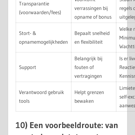
Transparantie
verrassingen bij
regels 
(voorwaarden/fees)
opname of bonus
uitgele
Welke 
Stort- &
Bepaalt snelheid
Minim
opnamemogelijkheden
en flexibiliteit
Wachtt
Belangrijk bij
Is er li
Support
fouten of
Reactie
vertragingen
Kennis
Limiete
Verantwoord gebruik
Helpt grenzen
self-ex
tools
bewaken
aanwez
10) Een voorbeeldroute: van