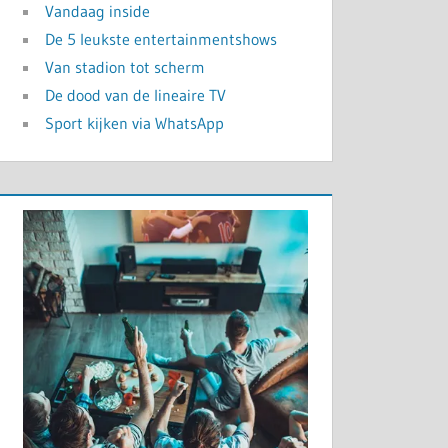
Vandaag inside
De 5 leukste entertainmentshows
Van stadion tot scherm
De dood van de lineaire TV
Sport kijken via WhatsApp