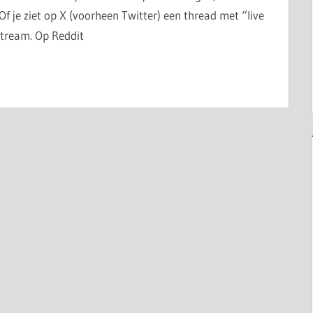
Of je ziet op X (voorheen Twitter) een thread met “live
stream. Op Reddit