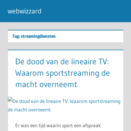
Ga
webwizzard
naar
de
inhoud
Tag:
streamingdiensten
De dood van de lineaire TV:
Waarom sportstreaming de
macht overneemt.
Er was een tijd waarin sport een afspraak