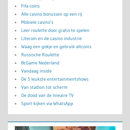
Fifa coins
Alle casino bonussen op een rij
Mobiele casino’s
Leer roulette door gratis te spelen
Litecoin en de casino industrie
Waag een gokje en gebruik altcoins
Russische Roulette
BcGame Nederland
Vandaag inside
De 5 leukste entertainmentshows
Van stadion tot scherm
De dood van de lineaire TV
Sport kijken via WhatsApp