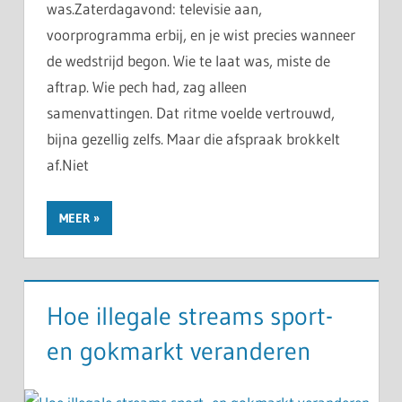
was.Zaterdagavond: televisie aan,
voorprogramma erbij, en je wist precies wanneer
de wedstrijd begon. Wie te laat was, miste de
aftrap. Wie pech had, zag alleen
samenvattingen. Dat ritme voelde vertrouwd,
bijna gezellig zelfs. Maar die afspraak brokkelt
af.Niet
MEER
Hoe illegale streams sport-
en gokmarkt veranderen