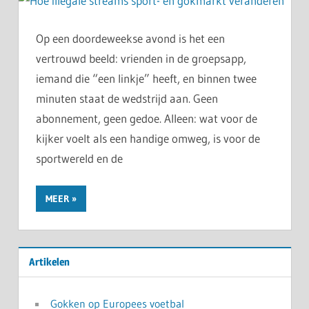
Op een doordeweekse avond is het een
vertrouwd beeld: vrienden in de groepsapp,
iemand die “een linkje” heeft, en binnen twee
minuten staat de wedstrijd aan. Geen
abonnement, geen gedoe. Alleen: wat voor de
kijker voelt als een handige omweg, is voor de
sportwereld en de
MEER
Artikelen
Gokken op Europees voetbal