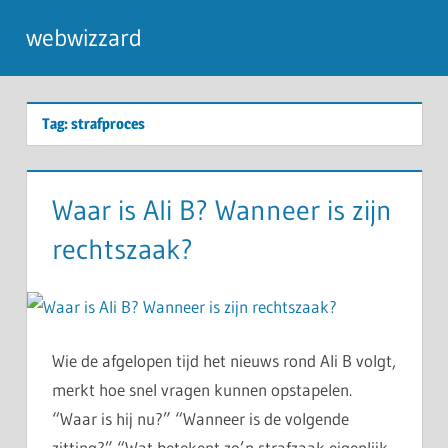
Ga
webwizzard
naar
de
inhoud
Tag:
strafproces
Waar is Ali B? Wanneer is zijn
rechtszaak?
Wie de afgelopen tijd het nieuws rond Ali B volgt,
merkt hoe snel vragen kunnen opstapelen.
“Waar is hij nu?” “Wanneer is de volgende
zitting?” “Wat betekent zo’n strafzaak eigenlijk,