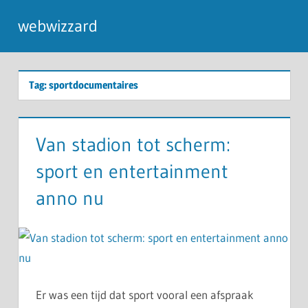
Ga
webwizzard
naar
de
inhoud
Tag:
sportdocumentaires
Van stadion tot scherm:
sport en entertainment
anno nu
Er was een tijd dat sport vooral een afspraak