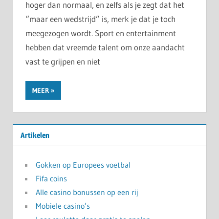
hoger dan normaal, en zelfs als je zegt dat het
“maar een wedstrijd” is, merk je dat je toch
meegezogen wordt. Sport en entertainment
hebben dat vreemde talent om onze aandacht
vast te grijpen en niet
MEER
Artikelen
Gokken op Europees voetbal
Fifa coins
Alle casino bonussen op een rij
Mobiele casino’s