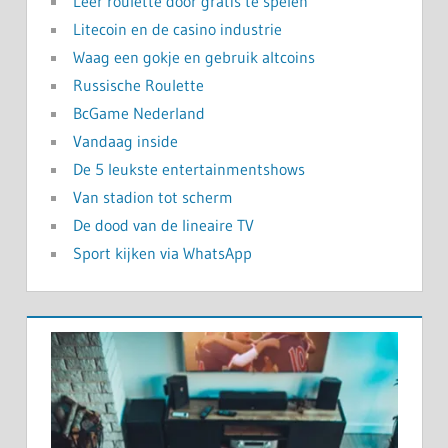
Leer roulette door gratis te spelen
Litecoin en de casino industrie
Waag een gokje en gebruik altcoins
Russische Roulette
BcGame Nederland
Vandaag inside
De 5 leukste entertainmentshows
Van stadion tot scherm
De dood van de lineaire TV
Sport kijken via WhatsApp