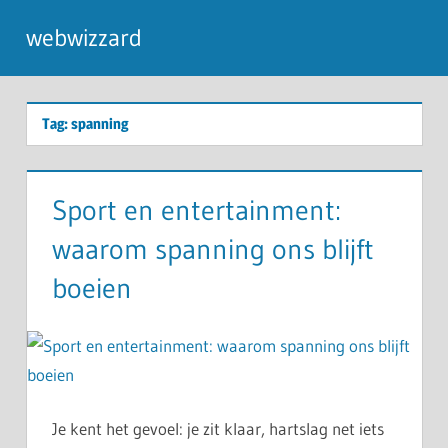
Ga
webwizzard
naar
de
inhoud
Tag:
spanning
Sport en entertainment:
waarom spanning ons blijft
boeien
Je kent het gevoel: je zit klaar, hartslag net iets