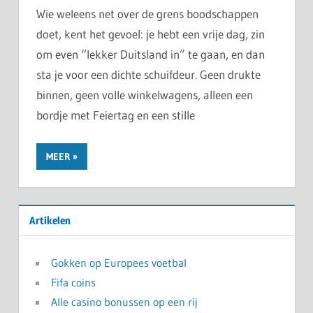
Wie weleens net over de grens boodschappen
doet, kent het gevoel: je hebt een vrije dag, zin
om even “lekker Duitsland in” te gaan, en dan
sta je voor een dichte schuifdeur. Geen drukte
binnen, geen volle winkelwagens, alleen een
bordje met Feiertag en een stille
MEER
Artikelen
Gokken op Europees voetbal
Fifa coins
Alle casino bonussen op een rij