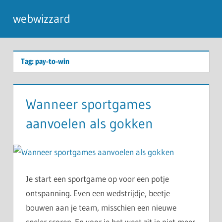
Ga
webwizzard
naar
de
inhoud
Tag:
pay-to-win
Wanneer sportgames
aanvoelen als gokken
Je start een sportgame op voor een potje
ontspanning. Even een wedstrijdje, beetje
bouwen aan je team, misschien een nieuwe
speler scoren. En voor je het weet zit je niet meer