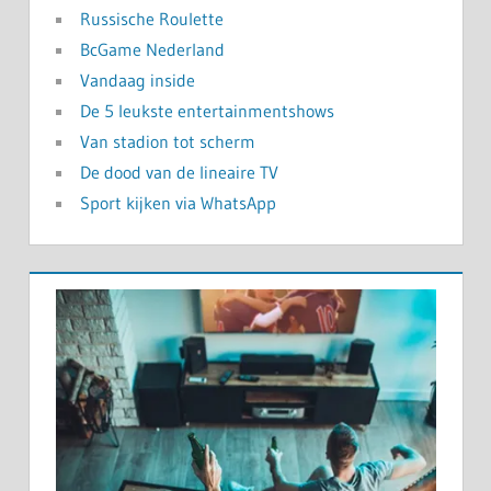
Russische Roulette
BcGame Nederland
Vandaag inside
De 5 leukste entertainmentshows
Van stadion tot scherm
De dood van de lineaire TV
Sport kijken via WhatsApp