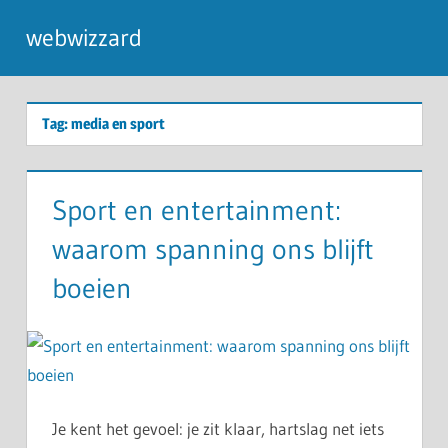
Ga
webwizzard
naar
de
inhoud
Tag:
media en sport
Sport en entertainment:
waarom spanning ons blijft
boeien
Je kent het gevoel: je zit klaar, hartslag net iets