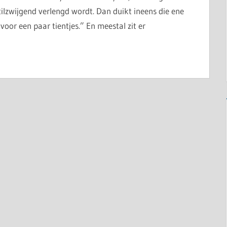
tilzwijgend verlengd wordt. Dan duikt ineens die ene
 voor een paar tientjes.” En meestal zit er