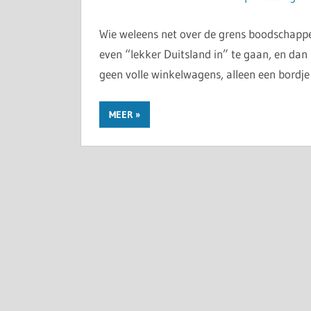
Wie weleens net over de grens boodschappen
even “lekker Duitsland in” te gaan, en dan 
geen volle winkelwagens, alleen een bordje 
MEER