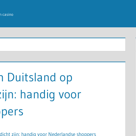
n casino
n Duitsland op
ijn: handig voor
ppers