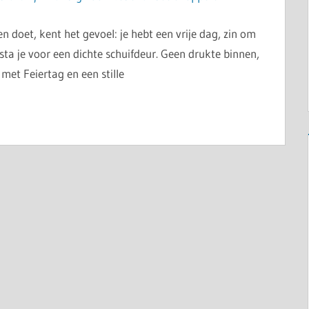
 doet, kent het gevoel: je hebt een vrije dag, zin om
sta je voor een dichte schuifdeur. Geen drukte binnen,
met Feiertag en een stille