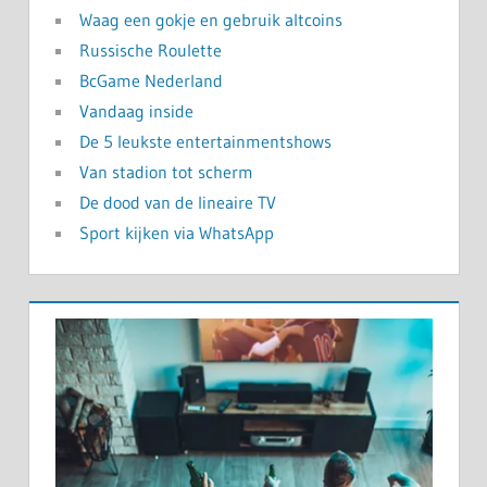
Waag een gokje en gebruik altcoins
Russische Roulette
BcGame Nederland
Vandaag inside
De 5 leukste entertainmentshows
Van stadion tot scherm
De dood van de lineaire TV
Sport kijken via WhatsApp