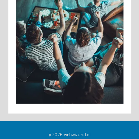
© 2026 webwizzerd.nl